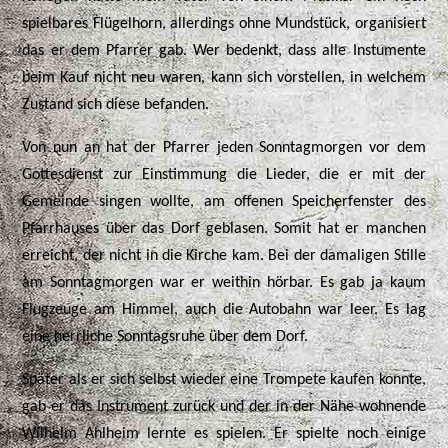
spielbares Flügelhorn, allerdings ohne Mundstück, organisiert
das er dem Pfarrer gab. Wer bedenkt, dass alle Instumente
beim Kauf nicht neu waren, kann sich vorstellen, in welchem
Zustand sich diese befanden.
Von nun an hat der Pfarrer jeden Sonntagmorgen vor dem
Gottesdienst zur Einstimmung die Lieder, die er mit der
Gemeinde singen wollte, am offenen Speicherfenster des
Pfarrhauses über das Dorf geblasen. Somit hat er manchen
erreicht, der nicht in die Kirche kam. Bei der damaligen Stille
am Sonntagmorgen war er weithin hörbar. Es gab ja kaum
Flugzeuge am Himmel, auch die Autobahn war leer. Es lag
eine herrliche Sonntagsruhe über dem Dorf.
Später als er sich selbst wieder eine Trompete kaufen konnte,
gab er das Instrument zurück und der in der Nähe woh
nende
Wilhelm Ahlheim lernte es spielen. Er spielte noch einige