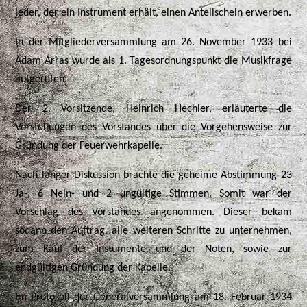
jeder, der ein Instrument erhält, einen Anteilschein erwerben.
In der Mitgliederversammlung am 26. November 1933 bei
Adam Arras wurde als 1. Tagesordnungspunkt die Musikfrage
aufgerufen.
Der 2. Vorsitzende, Heinrich Hechler, erläuterte die
Vorstellungen des Vorstandes über die Vorgehensweise zur
Gründung der Feuerwehrkapelle.
Nach langer Diskussion brachte die geheime Abstimmung 23
Ja-, 6 Nein- und 2 ungültige Stimmen. Somit war der
Vorschlag des Vorstandes angenommen. Dieser bekam
sodann den Auftrag, alle weiteren Schritte zu unternehmen,
zum Kauf der Instumente und der Noten, sowie zur
endgültigen Gründung der Kapelle.
Im Protokoll der Generalversammlung am 18. Februar 1934