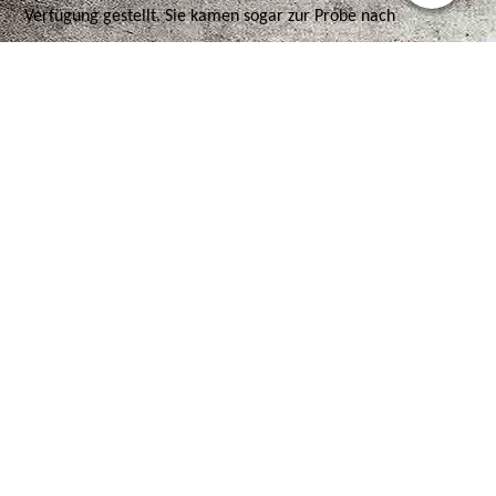
Verfügung gestellt. Sie kamen sogar zur Probe nach
Schwanheim, zum Fackelzug am Samstagabend und auch zum
Weckruf am Sonntagmorgen. Es war immer eine Freude,
durch die mit Fahnen, Blumen, Girlanden und Birken
geschmückten Straßen mit klingendem Spiel zu maschieren,
vorbei an frohgestimmten Mitbürgern. Die Ortschaften
waren damals noch übersichtlich und nicht so groß wie heute.
Feuerwehrkapelle in der Fehlheimer Straße aus Richtung
Fehlheim beim Umzug anlässlich der Bannerweihe 1958.
Ein schöner Tag war beim 25-jährigen Jubiläum 1953 und der
Fahnenweihe 1958 immer der Montagnachmitag für die