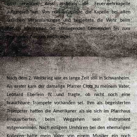
wird erwähnt, dass erstmals die Feuerwehrkapelle
aufgespielt hat. Von nun an spielte die Kapelle bei allen
örtlichen Veranstaltungen und begleitete die Wehr beim
Besuch von Festen der umliegenden Gemeinden bis zum
Beginn des Zweiten Weltkrieges.
Nach dem 2. Weltkrieg war es lange Zeit still in Schwanheim.
Als erster kam der damalige Pfarrer Clotz zu meinem Vater,
Leonard Eberlein IV. und fragte, ob nicht noch eine
brauchbare Trompete vorhanden sei. Ihm als begeisterten
Trompeter hatten die Amerikaner als sie sich im Pfarrhaus
einquartierten, beim Weggehen sein Instrument
mitgenommen. Nach einigem Umhören bei den ehemaligen
Kollegen hatte mein Vater von einem Musiker ein noch