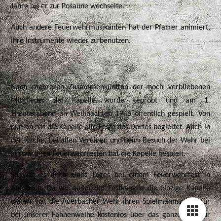
Jahre bis er zur Posaune wechselte.
Auch andere Feuerwehrmusikanten hat der Pfarrer animiert,
ihre Instrumente wieder zu benutzen.
Nach mehreren Zusammenkünften der noch verbliebenen
Mitglieder der Kapelle wurde geprobt und am 1.
Theaterabend an Weihnachten 1946 öffentlich gespielt. Von
nun an hat die Kapelle alle Feste des Dorfes begleitet. Auch in
der Kirche, bei allen Vereinen und beim Besuch der Wehr bei
auswärtigen Feuerwehrfesten hat die Kapelle gespielt.
So war es auch eines Tages bei einem Feuerwehrfest in
Auerbach. Da wir außer der Festkapelle die einzige Kapelle
waren, hat die Auerbacher Wehr ihren Spielmannszug dafür
bei unserer Fahnenweihe kostenlos über das ganze Fest zur