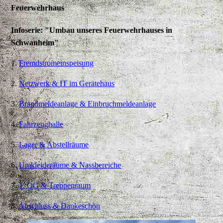
Feuerwehrhaus
Infoserie: "Umbau unseres Feuerwehrhauses in
Schwanheim"
1.
Fremdstromeinspeisung
2.
Netzwerk & IT im Gerätehaus
3.
Brandmeldeanlage & Einbruchmeldeanlage
4.
Fahrzeughalle
5.
Lager & Abstellräume
6.
Umkleideräume & Nassbereiche
7.
1. OG & Treppenraum
8.
Abschluss & Dankeschön