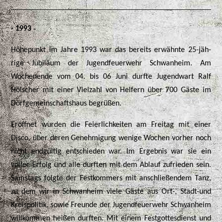
-
- 1993
Höhepunkt im Jahre 1993 war das bereits erwähnte 25-jäh-
rige Jubiläum der Jugendfeuerwehr Schwanheim. Am
Wochenende vom 04. bis 06 Juni durfte Jugendwart Ralf
Hölscher mit einer Vielzahl von Helfern über 700 Gäste im
Dorfgemeinschaftshaus begrüßen.
Eröffnet wurden die Feierlichkeiten am Freitag mit einer
Disco, über deren Genehmigung wenige Wochen vorher noch
nicht endgültig entschieden war. Im Ergebnis war sie ein
voller Erfolg und alle durften mit dem Ablauf zufrieden sein.
Samstags folgte der Festkommers mit anschließendem Tanz,
zu dem wir in Schwanheim viele Gäste aus Ort-, Stadt-und
Kreispolitik, sowie Freunde der Jugendfeuerwehr Schwanheim
willkommen heißen durften. Mit einem Festgottesdienst und