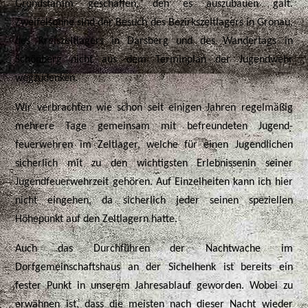
Grundstamm geschaffen, den es auszubauen galt.
Zweifelsohne sind der Besuch des Bezirkszeltlagers in Gronau,
des Kreiszeltlagers in Darsberg und des Wandertags in
Schönberg nicht aus dem Terminplan der Jugendwehr
wegzudenken.
Wir verbrachten wie schon seit einigen Jahren regelmäßig
mehrere Tage gemeinsam mit befreundeten Jugend-
feuerwehren im Zeltlager, welche für einen Jugendlichen
sicherlich mit zu den wichtigsten Erlebnissenin seiner
Jugendfeuerwehrzeit gehören. Auf Einzelheiten kann ich hier
nicht eingehen, da sicherlich jeder seinen speziellen
Höhepunkt auf den Zeltlagern hatte.
Auch das Durchführen der Nachtwache im
Dorfgemeinschaftshaus an der Sichelhenk ist bereits ein
fester Punkt in unserem Jahresablauf geworden. Wobei zu
erwähnen ist, dass die meisten nach dieser Nacht wieder