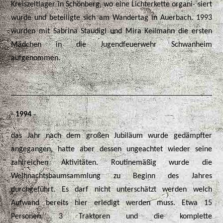
Kreiszeltlager in Schönberg, wo eine Lichterkette organi- siert
wurde und beteiligte sich am Wandertag in Auerbach. 1993
wurden mit Sabrina Staudigl und Mira Keilmann die ersten
Mädchen in die Jugendfeuerwehr Schwanheim
aufgenommen.
-
- 1994
das Jahr nach dem großen Jubiläum wurde gedämpfter
angegangen, hatte aber dessen ungeachtet wieder seine
zahlreichen Aktivitäten. Routinemäßig wurde die
Weihnachtsbaumsammlung zu Beginn des Jahres
durchgeführt. Es darf nicht unterschätzt werden welch
Aufwand bereits hier erledigt werden muss. Etwa 15
Personen, 3 Traktoren und die komplette