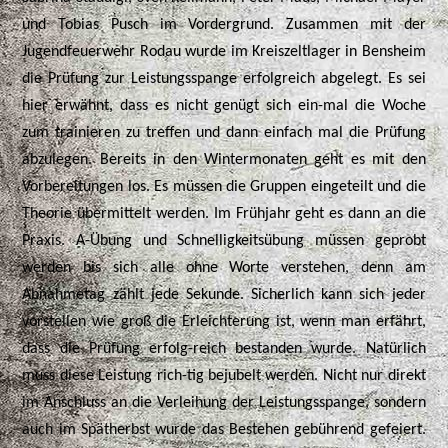
und Tobias Pusch im Vordergrund. Zusammen mit der
Jugendfeuerwehr Rodau wurde im Kreiszeltlager in Bensheim
die Prüfung zur Leistungsspange erfolgreich abgelegt. Es sei
hier erwähnt, dass es nicht genügt sich ein-mal die Woche
zum trainieren zu treffen und dann einfach mal die Prüfung
abzulegen. Bereits in den Wintermonaten geht es mit den
Vorbereitungen los. Es müssen die Gruppen eingeteilt und die
Theorie übermittelt werden. Im Frühjahr geht es dann an die
Praxis. A-Übung und Schnelligkeitsübung müssen geprobt
werden bis sich alle ohne Worte verstehen, denn am
Abnahmetag zählt jede Sekunde. Sicherlich kann sich jeder
vorstellen wie groß die Erleichterung ist, wenn man erfährt,
dass die Prüfung erfolg-reich bestanden wurde. Natürlich
muss diese Leistung rich-tig bejubelt werden. Nicht nur direkt
im Anschluss an die Verleihung der Leistungsspange, sondern
auch im Spätherbst wurde das Bestehen gebührend gefeiert.