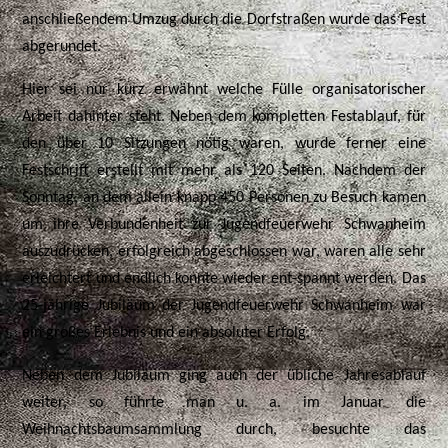
anschließendem Umzug durch die Dorfstraßen wurde das Fest
abgerundet.
Hier sei nur kurz erwähnt welche Fülle organisatorischer
Arbeit dahinter steht. Neben dem kompletten Festablauf, für
den über 10 Sitzungen nötig waren, wurde ferner eine
Festschrift erstellt mit mehr als 120 Seiten. Nachdem der
Sonntag, an dem allein knapp 450 Personen zu Besuch kamen
um ihre Verbundenheit zur Jugendfeuerwehr Schwanheim
auszudrücken, erfolgreich abgeschlossen war, waren alle sehr
erleichtert und endlich konnte wieder ent-spannt werden. Das
25-jährige Jubiläum der Jugendfeuerwehr Schwanheim war
ein großes Erlebnis und ein absoluter Erfolg.
Neben dem Jubiläum ging auch der übliche Jahresablauf
weiter, so führte man u. a. im Januar die
Weihnachtsbaumsammlung durch, besuchte das