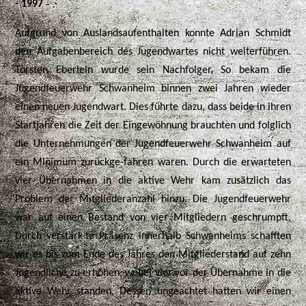
-
- 1997
Aufgrund von Auslandsaufenthalten konnte Adrian Schmidt
den Aufgabenbereich des Jugendwartes nicht weiterführen.
Torsten Eberlein wurde sein Nachfolger. So bekam die
Jugendfeuerwehr Schwanheim binnen zwei Jahren wieder
einen neuen Jugendwart. Dies führte dazu, dass beide in ihren
Startjahren die Zeit der Eingewöhnung brauchten und folglich
die Unternehmungen der Jugendfeuerwehr Schwanheim auf
ein Minimum zurückge-fahren waren. Durch die erwarteten
vier Übernahmen in die aktive Wehr kam zusätzlich das
Problem der Mitgliederanzahl hinzu. Die Jugendfeuerwehr
war auf einen Bestand von vier Mitgliedern geschrumpft.
Durch verstärk-te Präsenz innerhalb Schwanheims schafften
wir es bis zum Ende des Jahres den Mitgliederstand auf zehn
Jugendliche zu erhöhen, wobei vier vor der Übernahme in die
aktive Wehr standen. Dessen ungeachtet hatten wir einen