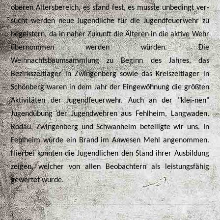
oberen Altersbereich, es stand fest, es musste unbedingt ver-
sucht werden neue Jugendliche für die Jugendfeuerwehr zu
begeistern, da in naher Zukunft die Älteren in die aktive Wehr
übernommen werden würden. Die
Weihnachtsbaumsammlung zu Beginn des Jahres, das
Bezirkszeltlager in Zwingenberg sowie das Kreiszeltlager in
Schönberg waren in dem Jahr der Eingewöhnung die größten
Aktivitäten der Jugendfeuerwehr. Auch an der "klei-nen"
Jugendübung der Jugendwehren aus Fehlheim, Langwaden,
Rodau, Zwingenberg und Schwanheim beteiligte wir uns. In
Fehlheim wurde ein Brand im Anwesen Mehl angenommen.
Hierbei konnten die Jugendlichen den Stand ihrer Ausbildung
zeigen, welcher von allen Beobachtern als leistungsfähig
gewertet wurde.