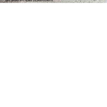
um unseren Spaß zu kümmern.
Im Mai besuchten wir den Aktionstag der hessischen
Jugendfeuerwehren in Baunatal und konnten dort auf einer
langen Aktionsmeile viele verschiedene Spielstationen aus-
probieren. Von Wasserspielen bis Erkundungszelten war vieles
aus feuerwehrtechnischen und anderen Gebieten geboten.
Selbstverständlich haben wir das jährliche Kreiszeltlager,
diesmal in Schönberg, das Bezirkszeltlager in Rodau und auch
den Wandertag in Auerbach nicht ausgelassen. Bei der
Stadtjugendübung in Bensheim haben wir unseren Teil für
den guten Ablauf beigetragen und konnten dort unseren
Ausbildungsstand präsentieren. Im Oktober, im Rahmen der
Feierlichkeiten zum 30-jährigen Jubiläum der
Jugendfeuerwehr Schwanheim, veranstalteten wir ein
Ehemaligentreffen aller einstigen Mitglieder der
Jugendfeuerwehr. Dazu konnten wir viele Gäste im