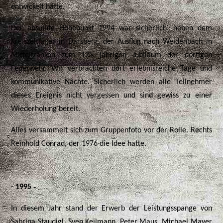
entwickelt hätte.
Der absolute Höhepunkt 1994 war sicherlich, neben dem
Kreiszeltlager in Darsberg, der Ausflug nach Weidenbach in
Mittelfranken zum 125 jährigen Jubiläum der dortigen
Feuerwehr. Wir verbrachten dort erlebnisreiche Tage und
kommunikative Nächte. Sicherlich werden alle Teilnehmer
dieses Ereignis nicht vergessen und sind gewiss zu einer
Wiederholung bereit.
Alles versammelt sich zum Gruppenfoto vor der Rolle. Rechts
Reinhold Conrad, der 1976 die Idee hatte.
-
- 1995
In diesem Jahr stand der Erwerb der Leistungsspange von
Sabrina Staudigl, Sven Keilmann, Peter Maus, Michael Mayer