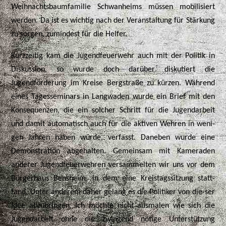
Weihnachtsbaumfamilie Schwanheims müssen mobilisiert
werden. Da ist es wichtig nach der Veranstaltung für Stärkung
zu sorgen, zumindest für die Helfer.
Kurzzeitig kam die Jugendfeuerwehr auch mit der Politik in
Diskussion, so wurde doch darüber diskutiert die
Jugendförderung im Kreise Bergstraße zu kürzen. Während
eines Tagesseminars in Langwaden wurde ein Brief mit den
Konsequenzen, die ein solcher Schritt für die Jugendarbeit
und damit automatisch auch für die aktiven Wehren in weni-
gen Jahren haben würde, verfasst. Daneben wurde eine
Demonstration abgehalten. Gemeinsam mit Kameraden
anderer Jugendfeuerwehren versammelten wir uns vor dem
Bürgerhaus Bensheim, in dem eine Kreistagssitzung statt-
fand. Unter anderem daher gelang es die Politiker von die-ser
Idee abzubringen. Ich möchte nicht ausmalen wie sich die
Jugendarbeit ohne die zwingend nötige Unterstützung