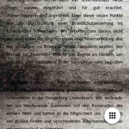
Dementsprechend wurde auch viel unternommen. Neue
Dinge wurden eingeführt und für gut erachtet,
Wiederholungen sind angestrebt. Einer dieser neuen Punkte
war die Durchführung einer Brandschutzerziehung im
Kindergarten Schwanheim. Wir erhofften uns daraus nicht
nur, dass schon die Jüngsten etwas über Feuerverhütung und
das Verhalten im Brandfall lernen, son-dern wollten den
Kontakt zur Feuerwehr bereits von Beginn an fördern, um
zukünftig viele Jugendliche in der Jugendfeuerwehr begrüßen
zu dürfen.
Eine weitere Neuerung, bzw. ein wieder auferstandener
Punkt, war die Durchführung eines internen Zeltlagers in
Schwanheim in der Gemarkung Lindenbruch. Wir verbrach-
ten ein Wochenende zusammen mit den Kameraden der
aktiven Wehr und hatten so die Möglichkeit uns, außerhalb
von großen Festen und verschiedenen Arbeitseinsätzen, nur