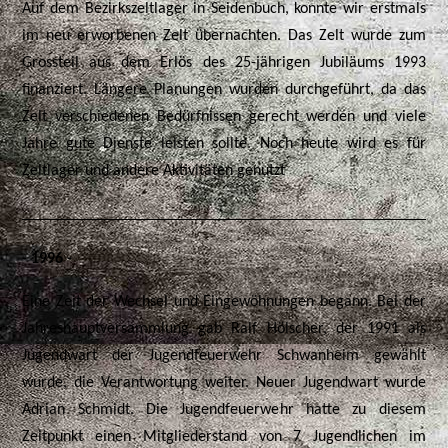
Auf dem Bezirkszeltlager in Seidenbuch, konnte wir erstmals
im neu erworbenen Zelt übernachten. Das Zelt wurde zum
Grossteil aus dem Erlös des 25-jährigen Jubiläums 1993
finanziert. Längere Planungen wurden durchgeführt, da das
Zelt verschiedenen Bedürfnissen gerecht werden und viele
Jahre gute Dienste leisten sollte. Noch heute wird es für
Zeltlager und andere Aktivitäten genutzt
- 1996 -
Eine Zeit der Wechsel und Eingewöhnungen begann. Bei der
Jahreshauptversammlung gab Ralf Hölscher, der 1991 als
Jugendwart der Jugendfeuerwehr Schwanheim gewählt
wurde, die Verantwortung weiter. Neuer Jugendwart wurde
Adrian Schmidt. Die Jugendfeuerwehr hatte zu diesem
Zeitpunkt einen Mitgliederstand von 7 Jugendlichen im