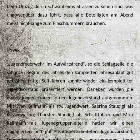
beim Umzug durch Schwanheims Strassen zu sehen sind, was
unabwendbar dazu führt, dass alle Beteiligten am Abend
meist nicht lange zum Einschlummern brauchen.
-
- 1998
„Jugendfeuerwehr im Aufwärtstrend“, so die Schlagzeile die
schon zu Beginn des Jahres den kompletten Jahresablauf gut
getroffen hatte. Seit Jahren konnte wieder ein komplett-ter
Jugendvorstand präsentiert werden. Daneben wurden die
ersten jungen Frauen in den Jugendvorstand aufgenommen.
Mit Sven Keilmann als stv. Jugendwart, Sabrina Staudigl als
Kassenwartin, Thorsten Staudigl als Schriftführer und Mira
Keilmann als Jugendgruppenleiterin hatten wir einen
engagierten und gut zusammenarbeiteten Jugendvorstand.